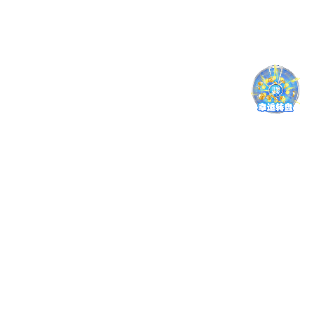
最后，从历史数据来看，曼联需要的是这样一位既能
攻又能守，而且还具备较高职业素养的新星。随着年
轻球员逐渐成为球队建设的重要部分，拉门斯无疑是
一个值得期待的新鲜血液，他所带来的变化将促进整
个团队的发展。
3、与队友之间化学反应
第三，与其他队员之间建立良好的化学反应也是评估
一个新援成功与否的重要标准。虽然拉门斯刚刚加
盟，但他的融入过程相当顺利。在训练营期间，他积
极主动地与其他球员交流，并借此提高默契程度。这
种良好的沟通不仅有助于提升场上配合效率，也让他
更快适应新的环境。