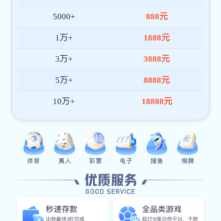
首先，拉门斯在场上的个人能力毋庸置疑。他是一名
技术全面、速度极快的边锋，可以轻松突破防线。他
不仅能够在边路制造威胁，还具备一定的进攻组织能
力，能够为队友创造机会。在过去几个赛季中，他在
俱乐部和国家队中的表现均证明了他的实力。
其次，拉门斯在关键时刻往往能挺身而出。无论是在
联赛还是杯赛中，他都展现出了良好的心理素质和比
赛阅读能力，这使得他成为球队的重要一员。他在关
键比赛中的进球或者助攻，为球队赢得胜利提供了有
力保障。
最后，拉门斯还具有较强的适应能力。在不同风格和
节奏的比赛中，他能够迅速找到自己的角色并做出贡
献。这种灵活性使得教练可以根据不同对手调整战