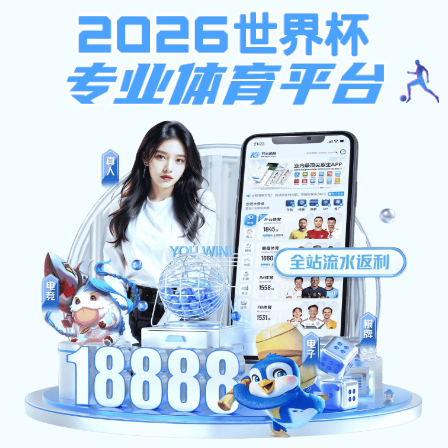
注册入口
极速响应