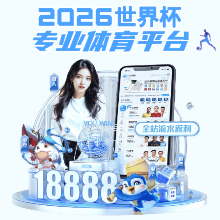
注册入口
全天更新 ·
安博网页版
赛
事实时同步
无论您身在何处，
安博网页版APP
为您带来高速、
高清、稳定的观赛体验。
下载客户端
网页端访问