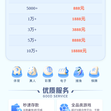
1、小伊布的崛起与潜力
小伊布，全名为艾哈迈德·阿尤比，是一位极具天赋的
新星。他在埃因霍温青训体系中成长，凭借出色的技
术和优雅的进攻风格迅速崭露头角。作为一名前锋，
他不仅能够利用身体优势进行对抗，还擅长于快速突
破和精准射门，这使得他在比赛中常常给对手造成极
大的威胁。
在过去的一季中，小伊布展现出了令人惊讶的数据，
他不仅是队内最佳射手，更是在关键比赛中的表现足
以让人信服他的未来。随着比赛经验的积累，他逐渐
展示出了领袖气质，这也是许多俱乐部看重他的原因
之一。可以说，小伊布正处于职业生涯的重要发展阶
段。