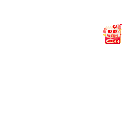
择后者，那么引入小伊布无疑是一项具有前瞻性的投
资，但同时也需谨慎处理与老将之间关系的问题，以
免影响团队凝聚力和士气，这是一个复杂而艰难的平
衡过程。
4、未来趋势及影响
随着国内外各大联赛日益激烈，小伊布成为焦点只是
冰山一角。这场关于天才球员的小规模“战争”所反映
出的，是现代足球转会市场动态变化的一种趋势。当
越来越多年轻人才被视作可塑之材时，我们看到的不
仅是金钱交易，还有各个俱乐部对于青训系统建设的
重要性认识不断加深。
另外，各大俱就此展开竞争，不仅提高了转会费，还
推动了整个市场的发展。从长远来看，如果小伊布成