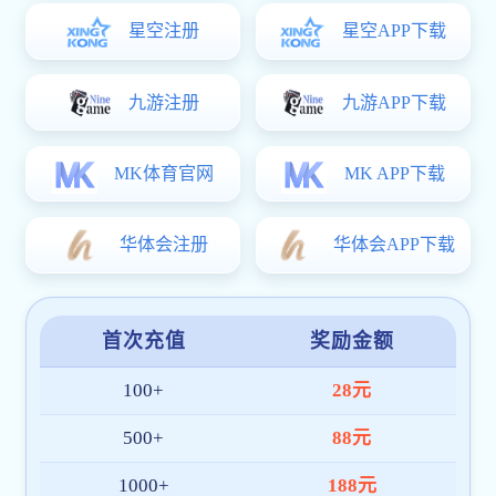
2026-06-02 11:44
60 次阅读
首页
/
体育看点
在最近的季后赛中，球队主教练奥萨尔对此次比赛对
手的实力表示了充分的认可，并强调了他们在季后赛
中的适应能力。他指出，对手的强大是不可忽视的挑
战，但他相信球队通过持续努力，已经成功适应了季
后赛的节奏。奥萨尔还表达了重返巅峰的坚定信念，
认为球队有能力再次夺回荣耀。本文将从四个方面深
入探讨这个话题，包括对手实力分析、球队适应季后
赛节奏、战术调整的重要性，以及未来展望与信心恢
复。
1、对手实力分析