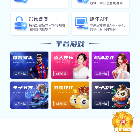
2、球队适应季后赛节奏
对于任何一支球队来说，季后赛与常规赛相比，无疑
是更为紧张和激烈。奥萨尔强调，球队经过不断训练
和磨合，现在已经逐渐适应了这种高强度、高压迫感
的比赛节奏。这样的转变需要时间，也需要每位队员
的共同努力。
通过系列训练和热身赛，队伍中的每一个成员都增强
了自身抗压能力，使得他们能够在关键时刻保持冷
静，并做出正确决策。同时，在教练组的指导下，他
们也更加熟悉如何有效地利用每一分钟，把握住比赛
机会。
此外，在心理层面上，队员们也开始学会如何调节情
绪，以更积极向上的态度面对困难。在经历了一些失