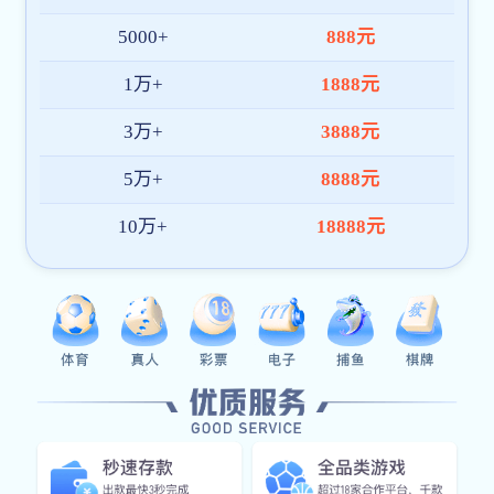
在本轮季后赛中，面对强劲的对手，奥萨尔毫不掩饰
内心的敬畏。他表示，对方不仅在技术层面上具有极
高水平，更是在心理素质和团队默契上表现出色，这
使得每一场比赛都充满挑战。
同时，他指出，对方球员之间配合默契，打球风格多
变，让防守端的压力倍增。这种综合实力让任何一支
球队都必须全力以赴，不容小觑。此外，通过观看对
手之前几轮比赛的视频分析，奥萨尔也发现了他们的
一些战术特点，为接下来的交锋做好准备。
面对这样的对手，奥萨尔呼吁球员们要保持冷静，不
被外界压力所左右。在这场激烈竞争中，要清楚自己
的目标和使命，全力以赴去争取胜利。